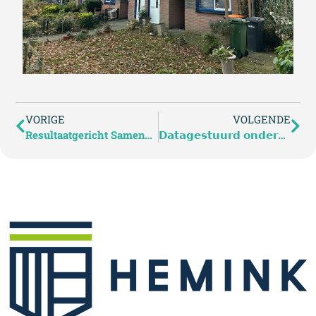
VORIGE
VOLGENDE
Resultaatgericht Samenwerken aan de Antaresstraat in Enschede
𝗗𝗮𝘁𝗮𝗴𝗲𝘀𝘁𝘂𝘂𝗿𝗱 𝗼𝗻𝗱𝗲𝗿𝗵𝗼𝘂𝗱 – 𝘃𝗼𝗼𝗿𝘀𝗽𝗲𝗹𝗯𝗮𝗮𝗿 𝗼𝗻𝗱𝗲𝗿𝗵𝗼𝘂𝗱