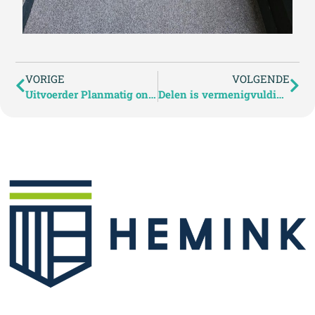
VORIGE
VOLGENDE
Uitvoerder Planmatig onderhoud & verduurzaming
Delen is vermenigvuldigen: Domijn en Exterio Vastgoedpartners breiden samenwerking uit!